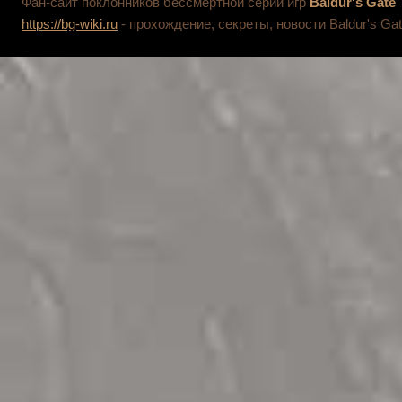
Фан-сайт поклонников бессмертной серии игр
Baldur's Gate
https://bg-wiki.ru
- прохождение, секреты, новости Baldur's Gat