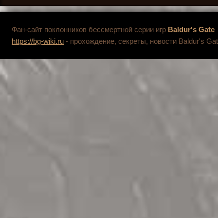
Фан-сайт поклонников бессмертной серии игр
Baldur's Gate
https://bg-wiki.ru
- прохождение, секреты, новости Baldur's Gat