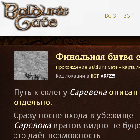
BG 3
BG 1
Финальная битва с
Прохождение Baldur's Gate - карта 
Код локации в
BGT
:
AR7225
Путь к склепу
Саревока
описан
отдельно
.
Сразу после входа в убежище
Саревока
врагов видно не буде
это даёт возможность