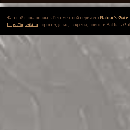
Фан-сайт поклонников бессмертной серии игр
Baldur's Gate
https://bg-wiki.ru
- прохождение, секреты, новости Baldur's Gat