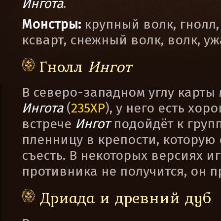
Ингота
.
Монстры:
крупный волк, гнолл,
ксварт, снежный волк, волк, у
Гнолл
Ингот
В северо-западном углу карты
Ингота
(
235XP
), у него есть хор
встрече
Ингот
подойдёт к групп
пленницу в крепости, которую 
съесть. В некоторых версиях иг
противника не получится, он п
Дриада и древний дуб