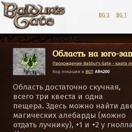
BG 3
BG 1
Область на юго-за
Прохождение Baldur's Gate - карта 
Код локации в
BGT
:
AR4200
Область достаточно скучная,
всего три квеста и одна
пещера. Здесь можно найти дв
магических алебарды (можно
отдать лучнику), +1 и +2 у гнолл