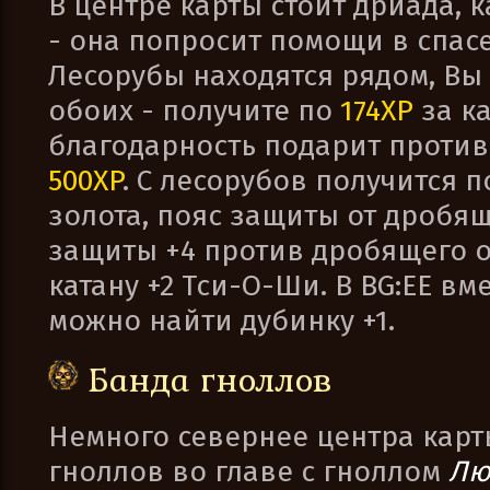
В центре карты стоит дриада, 
- она попросит помощи в спас
Лесорубы находятся рядом, Вы 
обоих - получите по
174XP
за ка
благодарность подарит противо
500XP
. С лесорубов получится 
золота, пояс защиты от дробящ
защиты +4 против дробящего 
катану +2 Тси-О-Ши. В BG:EE вм
можно найти дубинку +1.
Банда гноллов
Немного севернее центра карт
гноллов во главе с гноллом
Лю