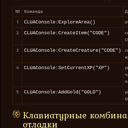
№
Команда
Д
1
CLUAConsole:ExploreArea()
о
2
CLUAConsole:CreateItem("CODE")
с
C
3
CLUAConsole:CreateCreature("CODE")
с
и
4
CLUAConsole:SetCurrentXP("XP")
у
ч
о
5
CLUAConsole:AddGold("GOLD")
у
G
Клавиатурные комбина
отладки