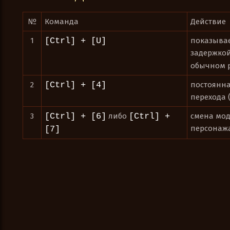
№
Команда
Действие
1
[Ctrl] + [U]
показывае
задержкой
обычном 
2
[Ctrl] + [4]
постоянна
перехода 
3
[Ctrl] + [6]
либо
[Ctrl] +
смена мо
персонажа
[7]