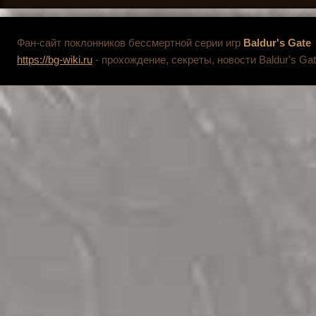
Фан-сайт поклонников бессмертной серии игр
Baldur's Gate
https://bg-wiki.ru
- прохождение, секреты, новости Baldur's Gat