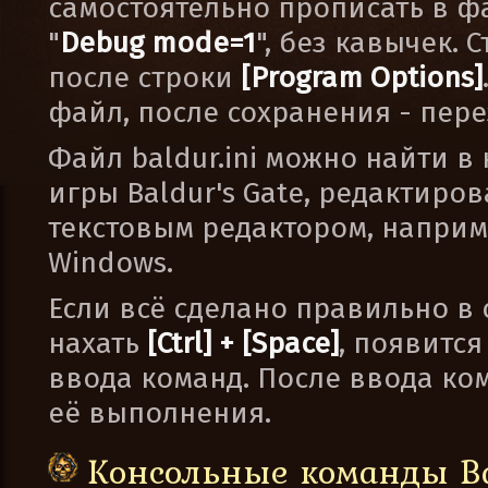
самостоятельно прописать в фай
"
Debug mode=1
", без кавычек. 
после строки
[Program Options]
файл, после сохранения - пере
Файл baldur.ini можно найти 
игры Baldur's Gate, редактиро
текстовым редактором, наприм
Windows.
Если всё сделано правильно в
нахать
[Ctrl] + [Space]
, появитс
ввода команд. После ввода к
её выполнения.
Консольные команды Bal