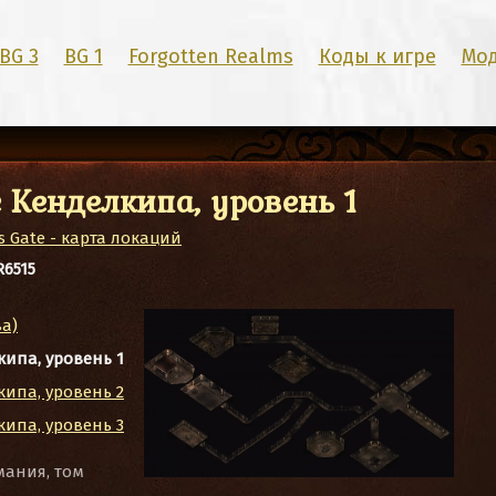
BG 3
BG 1
Forgotten Realms
Коды к игре
Мо
 Кенделкипа, уровень 1
 Gate - карта локаций
R6515
а)
ипа, уровень 1
ипа, уровень 2
ипа, уровень 3
мания, том