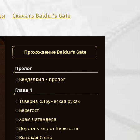
ды
Скачать Baldur's Gate
Прохождение Baldur's Gate
Пролог
Кенделкип - пролог
Глава 1
Таверна «Дружеская рука»
Берегост
Храм Латандера
Дорога к югу от Берегоста
Высокая Стена