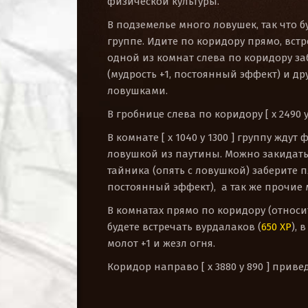
физической культуры.
В подземелье много ловушек, так что 
группе. Идите по коридору прямо, вст
одной из комнат слева по коридору з
(мудрость +1, постоянный эффект) и д
ловушками.
В гробнице слева по коридору [ x 2490 
В комнате [ x 1040 y 1300 ] группу ждут
ловушкой из паутины. Можно закидать
тайника (опять с ловушкой) заберите п
постоянный эффект), а так же прочие 
В комнатах прямо по коридору (относи
будете встречать вурдалаков (
650 XP
), 
молот +1 и жезл огня.
Коридор направо [ x 3880 y 890 ] прив