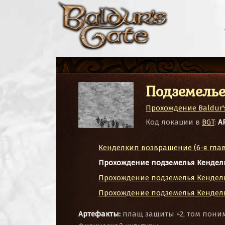
Подземелье
Прохождение Baldur's
Код локации в
BGT
:
A
Кенделкип возвращение (6-я глав
Прохождение подземелья Кенделк
Прохождение подземелья Кенделк
Прохождение подземелья Кенделк
Артефакты:
плащ защиты +2, том пони