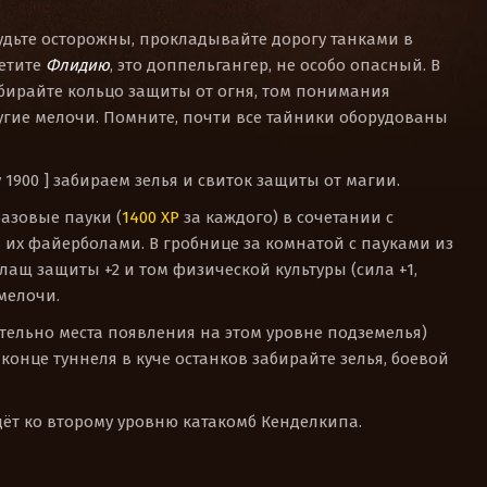
будьте осторожны, прокладывайте дорогу танками в
ретите
Флидию
, это доппельгангер, не особо опасный. В
абирайте кольцо защиты от огня, том понимания
ругие мелочи. Помните, почти все тайники оборудованы
y 1900 ] забираем зелья и свиток защиты от магии.
 фазовые пауки (
1400 XP
за каждого) в сочетании с
 их файерболами. В гробнице за комнатой с пауками из
лащ защиты +2 и том физической культуры (сила +1,
мелочи.
тельно места появления на этом уровне подземелья)
в конце туннеля в куче останков забирайте зелья, боевой
едёт ко второму уровню катакомб Кенделкипа.