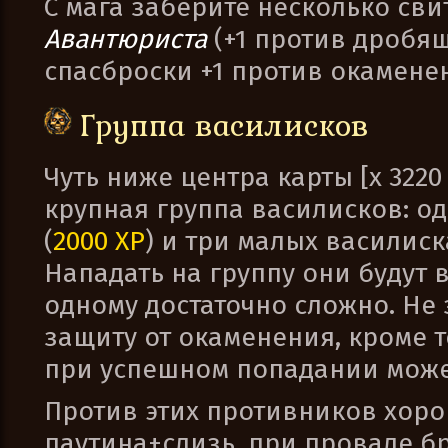
С мага заберите несколько св
Авантюриста
(+1 против дробя
спасброски +1 против окаменен
Группа василисков
Чуть ниже центра карты [x 3220
крупная группа василисков: о
(
2000 XP
) и три малых василиск
Нападать на группу они будут 
одному достаточно сложно. Не
защиту от окаменения, кроме 
при успешном попадании може
Против этих противников хоро
паутина+слизь, при провале б