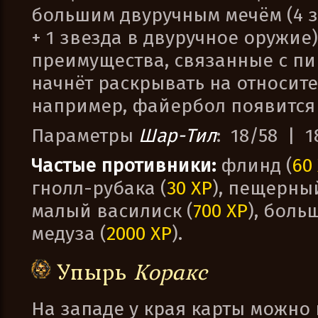
большим двуручным мечём (4 з
+ 1 звезда в двуручное оружие
преимущества, связанные с п
начнёт раскрывать на относит
например, файербол появится с
Параметры
Шар-Тил
: 18/58 | 1
Частые противники:
флинд (
60
гнолл-рубака (
30 XP
), пещерны
малый василиск (
700 XP
), боль
медуза (
2000 XP
).
Упырь
Коракс
На западе у края карты можно