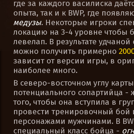
где за каждого василиска даёт
опыта, так и к BWP, где появля
медузы
. Некоторые игроки спе
локацию на 3-4 уровне чтобы 
левелап. В результате удчаной
можно получить примерно
200
зависит от версии игры, в ор
наиболее много.
В северо-восточном углу карт
потенциального сопартийца -
того, чтобы она вступила в гр
провести тренировочный бой 
персонажами мужчинами. В B
специальный класс бойца -
ог