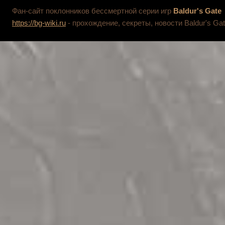
Фан-сайт поклонников бессмертной серии игр
Baldur's Gate
https://bg-wiki.ru
- прохождение, секреты, новости Baldur's Gat