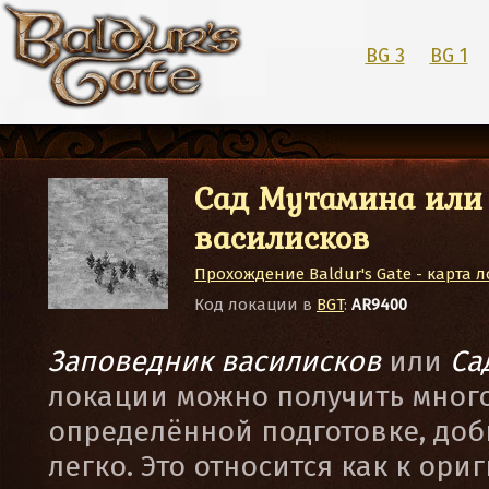
BG 3
BG 1
Сад Мутамина или
василисков
Прохождение Baldur's Gate - карта 
Код локации в
BGT
:
AR9400
Заповедник василисков
или
Са
локации можно получить много
определённой подготовке, доб
легко. Это относится как к ор