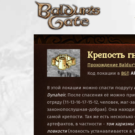
Крепость г
Прохождение Baldur's
Код локации в
BGT
:
A
В этой локации можно спасти подругу
Dynaheir.
После спасения её можно при
отряду (11-13-16-17-15-12, человек, маг-
законопослушная-добрая).
Она находит
самой крепости. Так же есть несколько
артефактов, в частности -
том харизмы 
ловкости
(ловкость устанавливается в 1