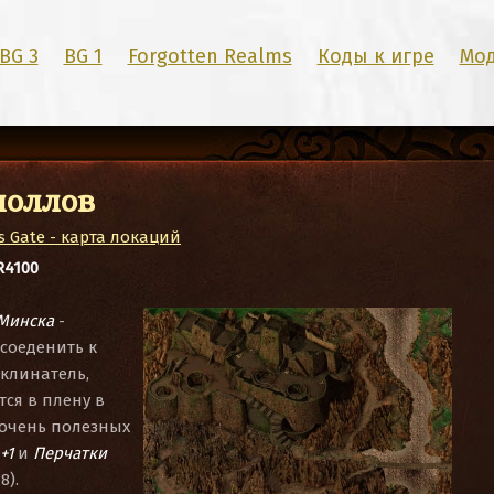
BG 3
BG 1
Forgotten Realms
Коды к игре
Мо
ноллов
 Gate - карта локаций
R4100
Минска
-
соеденить к
заклинатель,
ся в плену в
 очень полезных
+1
и
Перчатки
8).