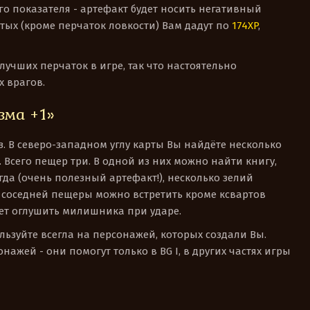
го показателя - артефакт будет носить негативный
итых (кроме перчаток ловкости) Вам дадут по
174XP
,
 лучших перчаток в игре, так что настоятельно
х врагов.
зма +1»
з. В северо-западном углу карты Вы найдёте несколько
. Всего пещер три. В одной из них можно найти книгу,
да (очень полезный артефакт!), несколько зелий
В соседней пещеры можно встретить кроме ксвартов
жет оглушить милишника при ударе.
ьзуйте всегла на персонажей, которых создали Вы.
ажей - они помогут только в BG I, в других частях игры