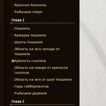
Красные Каньоны
Рыбацкое озеро
Глава 2
Нашкель
Ярмарка Нашкеля
Шахты Нашкеля
Область на юго-западе от
Нашкеля
Крепость гноллов
Область на севере от крепости
гноллов
Область на юге от шахт Нашкеля
Горы гибберлингов
Рыбацкая деревня
Глава 3