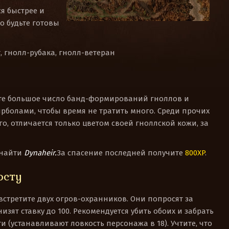
я быстрее и
то будьте готовы
, гнолл-рубака, гнолл-ветеран
тите большое число банд-формирований гноллов и
йрболами, чтобы время не тратить много. Среди прочих
о, отличается только цветом своей гноллской кожи, за
 найти
Dynaheir.
За спасение последней получите
800XP
.
осту
встретите двух огров-охранников. Они попросят за
низят ставку до 100. Рекомендуется убить обоих и забрать
 (устанавливают ловкость персонажа в 18). Учтите, что