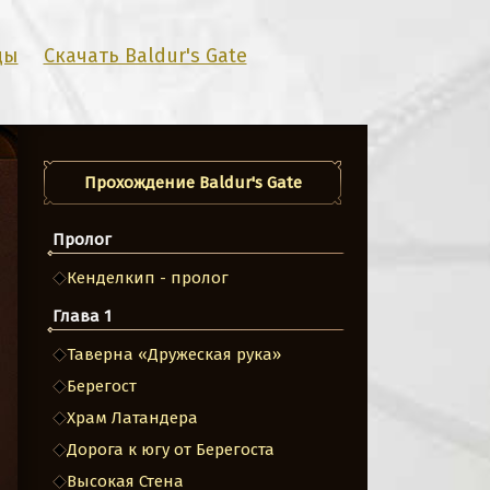
ды
Скачать Baldur's Gate
Прохождение Baldur's Gate
Пролог
Кенделкип - пролог
Глава 1
Таверна «Дружеская рука»
Берегост
Храм Латандера
Дорога к югу от Берегоста
Высокая Стена