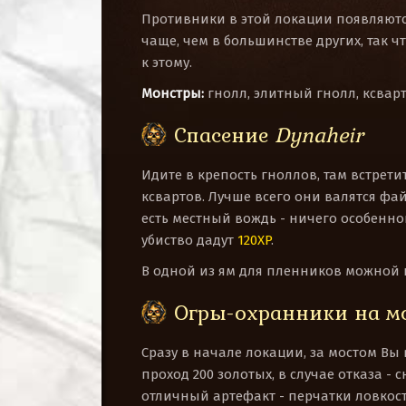
Противники в этой локации появляютс
чаще, чем в большинстве других, так ч
к этому.
Монстры:
гнолл, элитный гнолл, ксварт
Спасение
Dynaheir
Идите в крепость гноллов, там встре
ксвартов. Лучше всего они валятся фа
есть местный вождь - ничего особенног
убиство дадут
120XP
.
В одной из ям для пленников можной
Огры-охранники на м
Сразу в начале локации, за мостом Вы 
проход 200 золотых, в случае отказа - с
отличный артефакт - перчатки ловкости