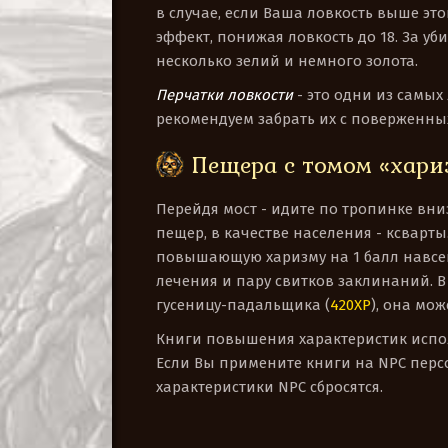
в случае, если Ваша ловкость выше это
эффект, понижая ловкость до 18. За уб
несколько зелий и немного золота.
Перчатки ловкости
- это одни из самых
рекомендуем забрать их с поверженны
Пещера с томом «хари
Перейдя мост - идите по тропинке вни
пещер, в качестве населения - ксварты
повышающую харизму на 1 балл навсег
лечения и пару свитков заклинаний. 
гусеницу-падальщика (
420XP
), она мо
Книги повышения характеристик испол
Если Вы примените книги на NPC персон
характеристики NPC сбросятся.