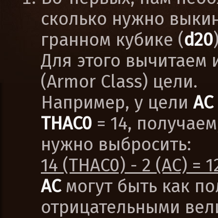
сколько нужно выкин
гранном кубике (
d20
Для этого вычитаем 
(Armor Class) цели.
Например, у цели
AC
THAC0
= 14, получаем
нужно выбросить:
14 (THAC0) - 2 (AC) = 1
AC
могут быть как по
отрицательными вел