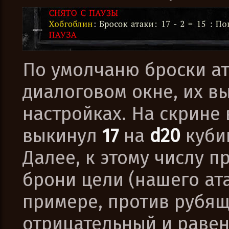
По умолчаню броски ат
диалоговом окне, их в
настройках. На скрине 
выкинул
17
на
d20
кубик
Далее, к этому числу п
брони цели (нашего ата
примере, против рубящ
отрицательный и раве