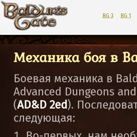
BG 3
BG 1
Механика боя в Bal
Боевая механика в Bald
Advanced Dungeons and
(
AD&D 2ed
). Последова
следующая:
Во-первых, нам нео