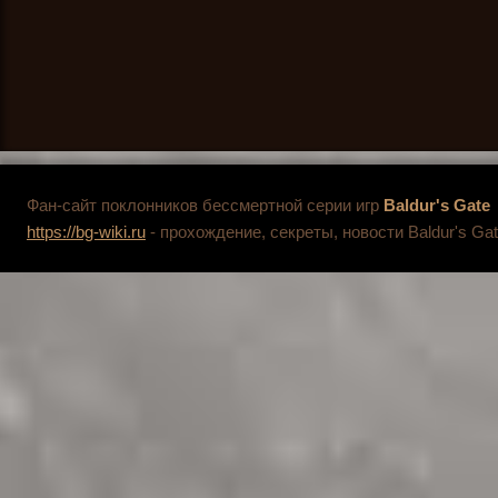
Фан-сайт поклонников бессмертной серии игр
Baldur's Gate
https://bg-wiki.ru
- прохождение, секреты, новости Baldur's Gat