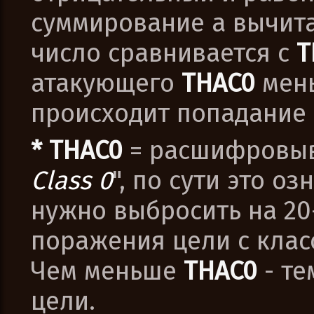
суммирование а вычит
число сравнивается с
T
атакующего
THAC0
мен
происходит попадание 
* THAC0
= расшифровыва
Class 0
", по сути это о
нужно выбросить на 20
поражения цели с клас
Чем меньше
THAC0
- те
цели.