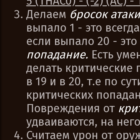
5 (THAC0) - (-2) (AC) 
Делаем
бросок атак
выпало 1 - это всегд
если выпало 20 - это
попадание.
Есть уме
делать критические 
в 19 и в 20, т.е по с
критических попадан
Повреждения от
кри
удваиваются, на нег
Считаем урон от ору